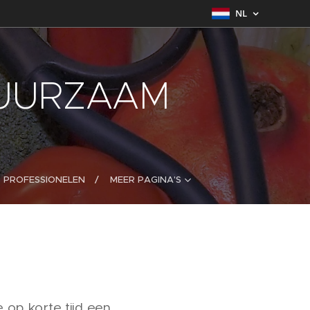
NL
DUURZAAM
R PROFESSIONELEN
MEER PAGINA'S
e op korte tijd een