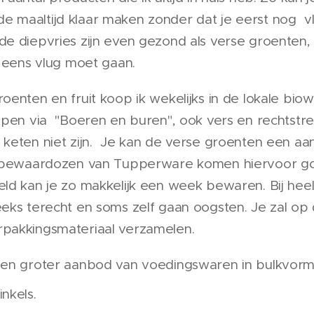
e maaltijd klaar maken zonder dat je eerst nog v
de diepvries zijn even gezond als verse groenten,
t eens vlug moet gaan.
roenten en fruit koop ik wekelijks in de lokale bio
kopen via "Boeren en buren", ook vers en rechtstre
e keten niet zijn. Je kan de verse groenten een a
jn bewaardozen van Tupperware komen hiervoor g
eld kan je zo makkelijk een week bewaren. Bij he
eeks terecht en soms zelf gaan oogsten. Je zal o
rpakkingsmateriaal verzamelen.
 een groter aanbod van voedingswaren in bulkvor
nkels.