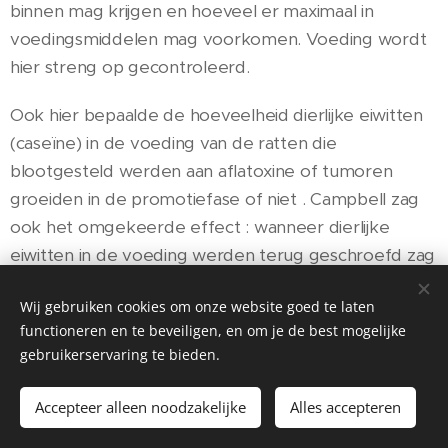
binnen mag krijgen en hoeveel er maximaal in
voedingsmiddelen mag voorkomen. Voeding wordt
hier streng op gecontroleerd.
Ook hier bepaalde de hoeveelheid dierlijke eiwitten
(caseïne) in de voeding van de ratten die
blootgesteld werden aan aflatoxine of tumoren
groeiden in de promotiefase of niet . Campbell zag
ook het omgekeerde effect : wanneer dierlijke
eiwitten in de voeding werden terug geschroefd zag
hij dat de tumorgroei stopte, gaf hij terug meer
Wij gebruiken cookies om onze website goed te laten
dierlijke eiwitten hervatten de celdelingen . Hij
functioneren en te beveiligen, en om je de best mogelijke
besloot dat meer of minder dierlijke eiwitten in de
gebruikerservaring te bieden.
voeding tumorgroei zowel positief als negatief kan
beïnvloeden, niet alleen in de promotiefase maar
Accepteer alleen noodzakelijke
Alles accepteren
ook in de progressiefase van de tumor, wanneer hij in