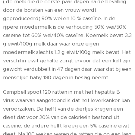
( de melk die de eerste paar dagen na de bevalling
door de borsten van een vrouw wordt
geproduceerd) 90% wei en 10 % caseïne. In de
rijpere moedermelk is de verhouding 50% wei/50%
caseïne tot 60% wei/40% caseïne. Koemelk bevat 3.3
g eiwit/100g melk daar waar onze eigen
moedermelk slechts 1.2 g eiwit/100g melk bevat. Het
verschil in eiwit gehalte zorgt ervoor dat een kalf zijn
gewicht verdubbelt in 47 dagen daar waar dat bij een
menselijke baby 180 dagen in beslag neemt.
Campbell spoot 120 ratten in met het hepatitis B
virus waarvan aangetoond is dat het leverkanker kan
veroorzaken. De helft van de diertjes kregen een
dieet dat voor 20% van de calorieën bestond uit
caseïne, de andere helft kreeg een 5% caseïne eiwit
dieet. Na 100 weken waren de ratten die op een laag