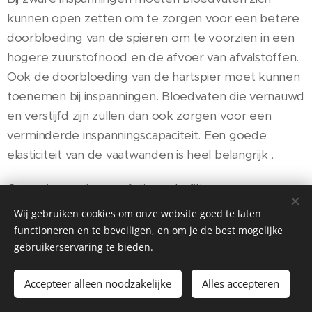
kunnen open zetten om te zorgen voor een betere
doorbloeding van de spieren om te voorzien in een
hogere zuurstofnood en de afvoer van afvalstoffen.
Ook de doorbloeding van de hartspier moet kunnen
toenemen bij inspanningen. Bloedvaten die vernauwd
en verstijfd zijn zullen dan ook zorgen voor een
verminderde inspanningscapaciteit. Een goede
elasticiteit van de vaatwanden is heel belangrijk .
Onze nieren zijn gesofisticeerde filters van
bloedvaten die zorgen voor het verwijderen van
Wij gebruiken cookies om onze website goed te laten
afvalstoffen die in het bloed terecht komen vanuit
functioneren en te beveiligen, en om je de best mogelijke
de voeding en de stofwisselingsprocessen in ons
gebruikerservaring te bieden.
lichaam, ze verwijderen het teveel aan vocht, ze
Accepteer alleen noodzakelijke
Alles accepteren
verwijderen elektrolyten (natrium, kalium, fosfor,
calcium, ...). Het teveel aan vocht, afvalstoffen en