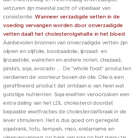
vetzuren zijn meestal zacht of vloeibaar van
consistentie.
Wanneer verzadigde vetten in de
voeding vervangen worden door onverzadigde
vetten daalt het cholesterolgehalte in het bloed
.
Aanbevolen bronnen van onverzadigde vetten zijn
olijven en olijfolie, koolzaadolie, lijnzaad- en
lijnzaadolie, walnoten en andere noten, chiazaad,
pinda's, soja, avocado ... De "whole food" producten
verdienen de voorkeur boven de olie. Olie is een
geraffineerd product dat ontdaan is van heel wat
gunstige nutriënten. Soja-eiwitten veroorzaken een
extra daling van het LDL cholesterol doordat
bepaalde eiwitfracties de cholesterolafbraak in de
lever stimuleren. Het is dus goed om geregeld
sojadrank, tofu, tempeh, miso, endamame en
vleesvervangers op basis van soja op het menu te